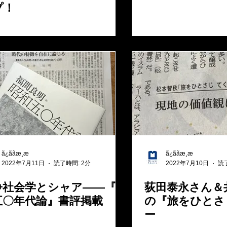
プ！
ã¿ããæ¸æ
ã¿ããæ¸æ
2022年7月11日
読了時間: 2分
2022年7月10日
読
争社会学とシャア――『昭
荻田泰永さん＆
五〇年代論』書評掲載
の『旅をひとさ
ー