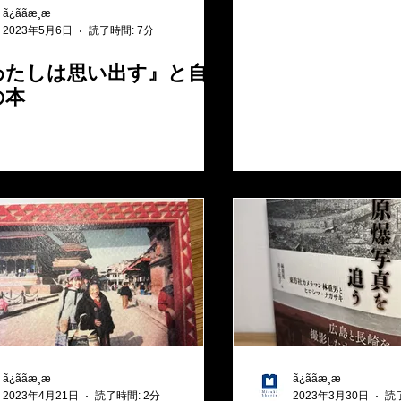
ã¿ããæ¸æ
2023年5月6日
読了時間: 7分
わたしは思い出す』と自
の本
ã¿ããæ¸æ
ã¿ããæ¸æ
2023年4月21日
読了時間: 2分
2023年3月30日
読