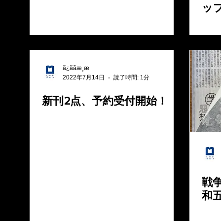
ッ
ã¿ããæ¸æ
2022年7月14日
読了時間: 1分
新刊2点、予約受付開始！
戦
和