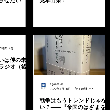
させたい
見本出来！
了時間: 2分
いは僕の未
ラジオ（後
ã¿ããæ¸æ
2022年7月18日
読了時間: 2分
戦争はもうトレンドじゃな
い？――『帝国のはざまを