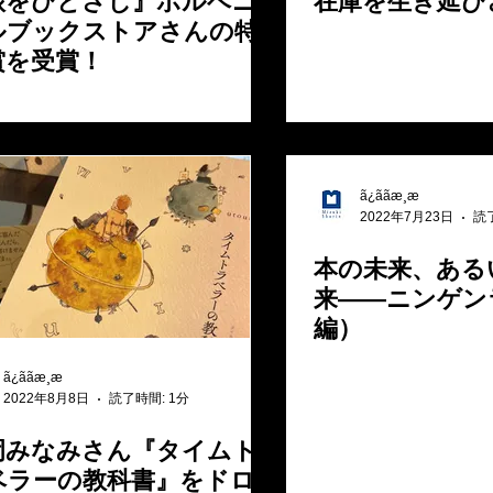
旅をひとさじ』ポルベニ
在庫を生き延び
ルブックストアさんの特
賞を受賞！
ã¿ããæ¸æ
2022年7月23日
読
本の未来、ある
来――ニンゲン
編）
ã¿ããæ¸æ
2022年8月8日
読了時間: 1分
岡みなみさん『タイムト
ベラーの教科書』をドロ