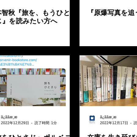
本智秋『旅を、もうひと
『原爆写真を追
じ』を読みたい方へ
ã¿ããæ¸æ
ã¿ããæ¸æ
2022年12月29日
読了時間: 1分
2022年12月17日
読