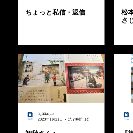
ちょっと私信・返信
松
さ
ã¿ããæ¸æ
2023年1月21日
読了時間: 1分