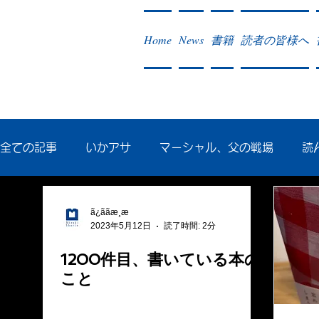
Home
News
書籍
読者の皆様へ
全ての記事
いかアサ
マーシャル、父の戦場
読
秘蔵写真200枚でたどるアジア・太平洋戦争
戦争社
ã¿ããæ¸æ
2023年5月12日
読了時間: 2分
1200件目、書いている本の
作った本・作っている本
記事掲載・広告
病気
こと