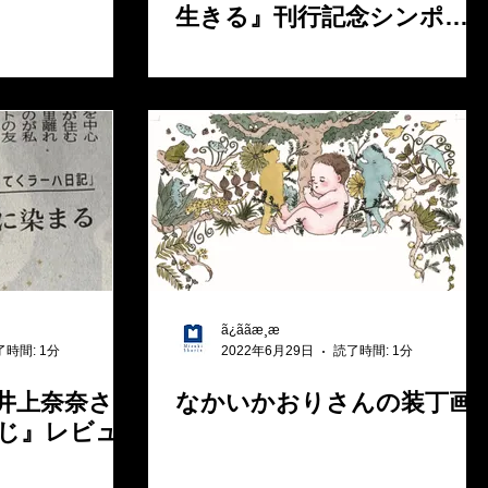
⽣きる』刊行記念シンポ開
催
ã¿ããæ¸æ
了時間: 1分
2022年6月29日
読了時間: 1分
井上奈奈さん
なかいかおりさんの装丁画
じ』レビュ