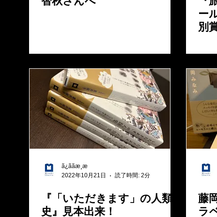
智秋さんへ
『
ー
別
ã¿ããæ¸æ
2022年10月21日
読了時間: 2分
『「いただきます」の人類
藤
史』見本出来！
ラ