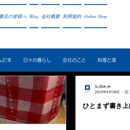
書店の皆様へ
Blog
会社概要
利用規約
Online Shop
んだ本
日々の暮らし
会社のこと
料理と酒
会学研究
民族曼陀羅 中國大陸
ã¿ããæ¸æ
2023年4月28日
読
ひとまず書き上
のこと
クリーム
往復書簡