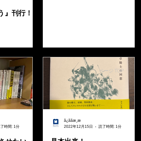
う』刊行！
ページ TOP
ã¿ããæ¸æ
了時間: 1分
2022年12月15日
読了時間: 1分