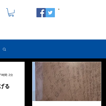
了時間: 2分
げる