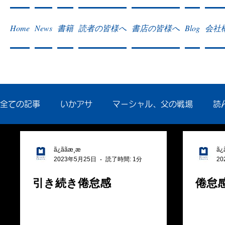
Home
News
書籍
読者の皆様へ
書店の皆様へ
Blog
会社
全ての記事
いかアサ
マーシャル、父の戦場
読
秘蔵写真200枚でたどるアジア・太平洋戦争
戦争社
ã¿ããæ¸æ
ã¿ã
2023年5月25日
読了時間: 1分
20
引き続き倦怠感
倦怠
作った本・作っている本
記事掲載・広告
病気