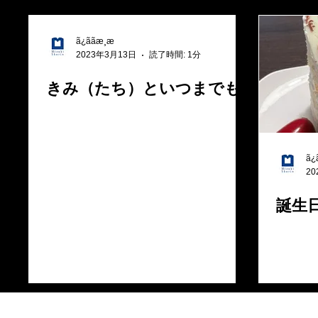
ã¿ããæ¸æ
2023年3月13日
読了時間: 1分
きみ（たち）といつまでも
ã¿ã
20
誕生
© 2018 by 