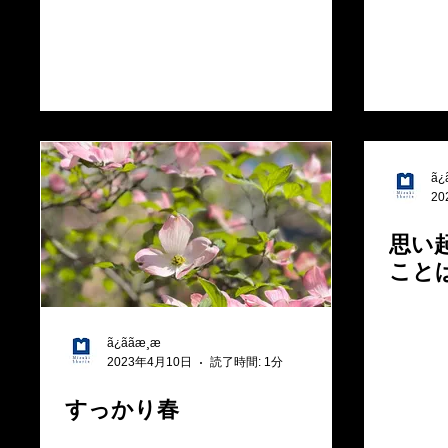
ã¿ã
2
思い
こと
ã¿ããæ¸æ
2023年4月10日
読了時間: 1分
すっかり春