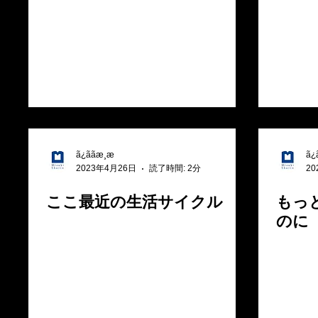
ã¿ããæ¸æ
ã¿ã
2023年4月26日
読了時間: 2分
20
ここ最近の生活サイクル
もっ
のに