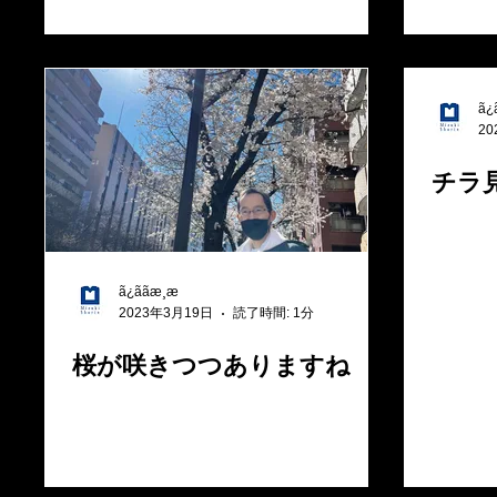
ã¿ã
20
チラ
ã¿ããæ¸æ
2023年3月19日
読了時間: 1分
桜が咲きつつありますね