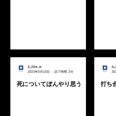
ã¿ããæ¸æ
ã¿ã
2023年5月10日
読了時間: 2分
2
死についてぼんやり思う
打ち