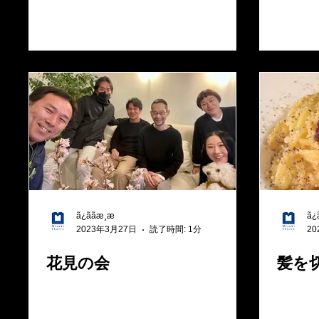
ã¿ããæ¸æ
ã¿ã
2023年3月27日
読了時間: 1分
20
花見の会
髪を