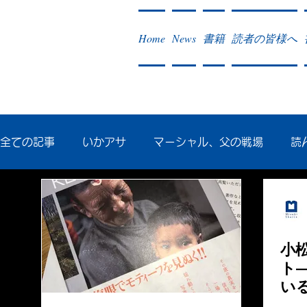
Home
News
書籍
読者の皆様へ
全ての記事
いかアサ
マーシャル、父の戦場
読
秘蔵写真200枚でたどるアジア・太平洋戦争
戦争社
小
作った本・作っている本
記事掲載・広告
病気
ト
い