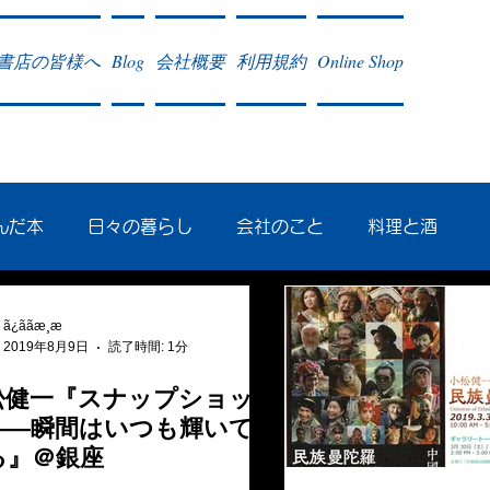
書店の皆様へ
Blog
会社概要
利用規約
Online Shop
んだ本
日々の暮らし
会社のこと
料理と酒
会学研究
民族曼陀羅 中國大陸
ã¿ããæ¸æ
2019年8月9日
読了時間: 1分
松健一『スナップショッ
のこと
クリーム
往復書簡
――瞬間はいつも輝いて
る』＠銀座