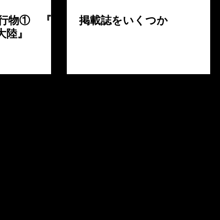
行物① 『民
掲載誌をいくつか
大陸』