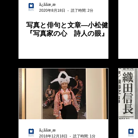
ã¿ããæ¸æ
2020年8月18日
読了時間: 2分
写真と俳句と文章―小松健一
『写真家の心 詩人の眼』
ã¿ããæ¸æ
2018年12月18日
読了時間: 1分