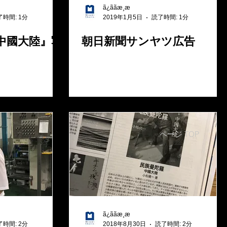
ã¿ããæ¸æ
了時間: 1分
2019年1月5日
読了時間: 1分
中國大陸』写
朝日新聞サンヤツ広告
ページ TOP
ã¿ããæ¸æ
了時間: 2分
2018年8月30日
読了時間: 2分