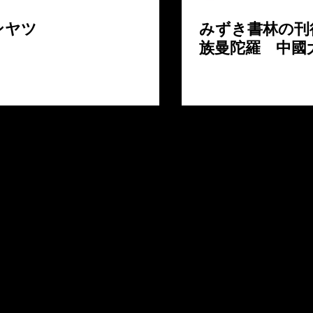
ンヤツ
みずき書林の刊
族曼陀羅 中國