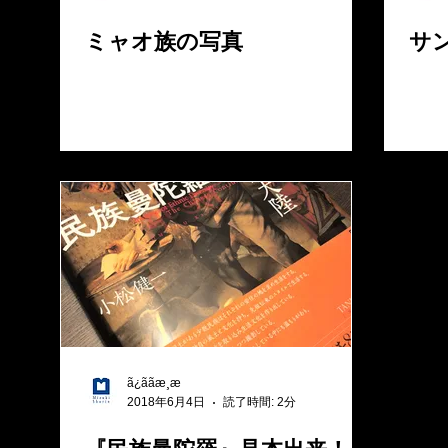
ミャオ族の写真
サ
ã¿ããæ¸æ
2018年6月4日
読了時間: 2分