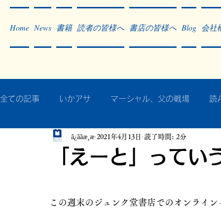
Home
News
書籍
読者の皆様へ
書店の皆様へ
Blog
会社
全ての記事
いかアサ
マーシャル、父の戦場
読
ã¿ããæ¸æ
2021年4月13日
読了時間: 2分
秘蔵写真200枚でたどるアジア・太平洋戦争
戦争
「えーと」ってい
作った本・作っている本
記事掲載・広告
病気
この週末のジュンク堂書店でのオンライン