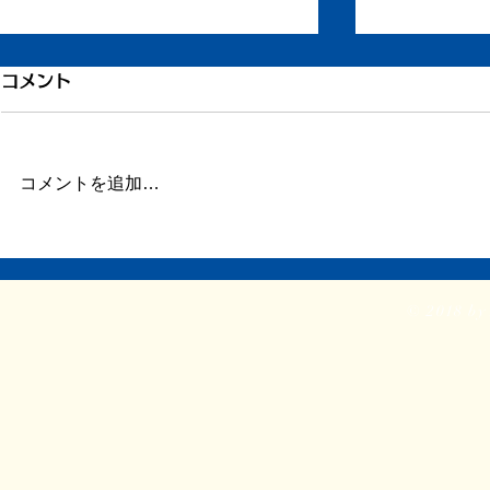
もう一度ちからを
打ち合わせ
コメント
ずいぶん更新が滞りました。 ま
今日はデザイ
だ長い文章を書く余力がありませ
せ。 ①『戦
ん。 ただ自宅に戻り、療養して
号の装丁 ②
コメントを追加…
います。 どうか見守ってくださ
ト ③新企画
い。 ふたたび仕事をしたり、み
依頼。2時間
なと会ったりする力を取り戻せま
入る。 やは
すように。
前に進めるの
© 2018 by 
特に今回は思
がふたつあって