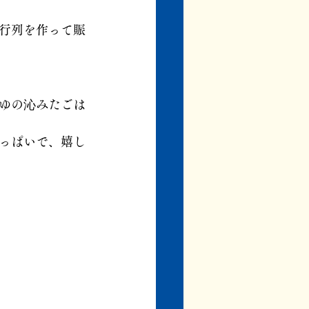
行列を作って賑
ゆの沁みたごは
っぱいで、嬉し