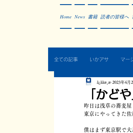
Home
News
書籍
読者の皆様へ
全ての記事
いかアサ
マー
ã¿ããæ¸æ
2023年4月
秘蔵写真200枚でたどるアジ
「かどや
昨日は浅草の蕎麦屋
作った本・作っている本
東京にやってきた佐
僕はまず東京駅で大