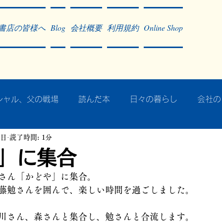
書店の皆様へ
Blog
会社概要
利用規約
Online Shop
シャル、父の戦場
読んだ本
日々の暮らし
会社の
2日
読了時間: 1分
ア・太平洋戦争
戦争社会学研究
民族曼陀羅 中國大陸
」に集合
さん「かどや」に集合。
記事掲載・広告
病気のこと
クリーム
往復書簡
藤勉さんを囲んで、楽しい時間を過ごしました。
川さん、森さんと集合し、勉さんと合流します。