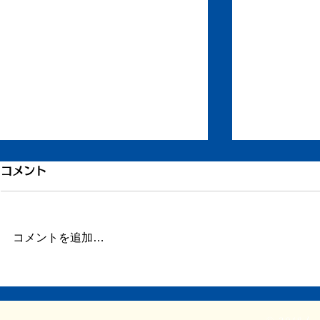
コメント
コメントを追加…
戦争社会学とシャア――『昭
荻田泰永さ
和五〇年代論』書評掲載
の『旅をひ