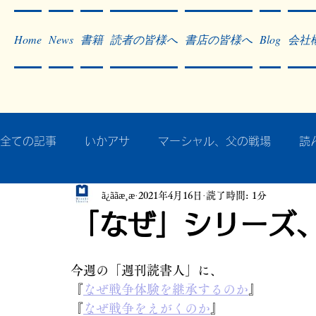
Home
News
書籍
読者の皆様へ
書店の皆様へ
Blog
会社
全ての記事
いかアサ
マーシャル、父の戦場
読
ã¿ããæ¸æ
2021年4月16日
読了時間: 1分
秘蔵写真200枚でたどるアジア・太平洋戦争
戦争
「なぜ」シリーズ
作った本・作っている本
記事掲載・広告
病気
今週の「週刊読書人」に、
『
なぜ戦争体験を継承するのか
』
『
なぜ戦争をえがくのか
』