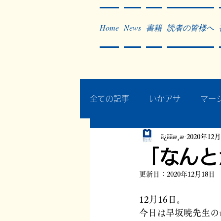
Home
News
書籍
読者の皆様へ
全ての記事
いかアサ
マー
ã¿ããæ¸æ
2020年12
秘蔵写真200枚でたどるアジ
「なんと
更新日：
2020年12月18日
作った本・作っている本
12月16日。
今日は早坂暁先生の