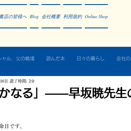
書店の皆様へ
Blog
会社概要
利用規約
Online Shop
シャル、父の戦場
読んだ本
日々の暮らし
会社の
月16日
読了時間: 2分
ア・太平洋戦争
戦争社会学研究
民族曼陀羅 中國大陸
かなる」――早坂暁先生
記事掲載・広告
病気のこと
クリーム
往復書簡
命日です。