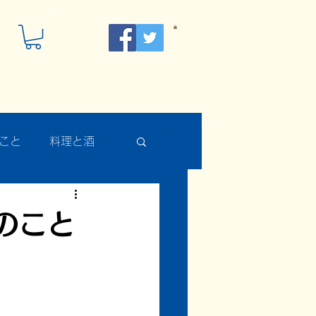
こと
料理と酒
のこと