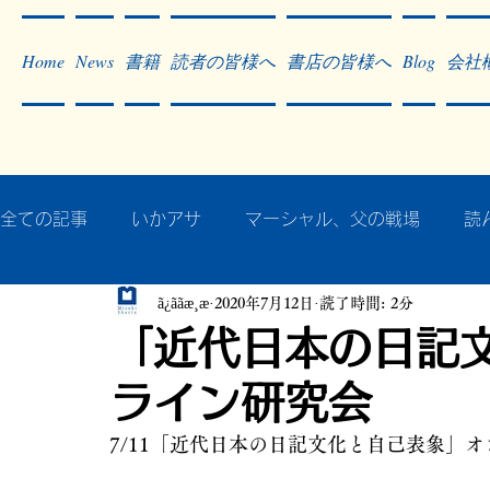
Home
News
書籍
読者の皆様へ
書店の皆様へ
Blog
会社
全ての記事
いかアサ
マーシャル、父の戦場
読
ã¿ããæ¸æ
2020年7月12日
読了時間: 2分
秘蔵写真200枚でたどるアジア・太平洋戦争
戦争
「近代日本の日記
ライン研究会
作った本・作っている本
記事掲載・広告
病気
7/11「近代日本の日記文化と自己表象」