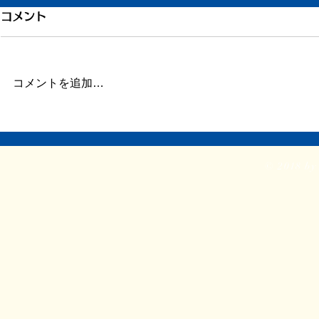
引き続き倦怠感
倦怠感が少
コメント
またしばらく更新が滞りました。
昨日今日くら
この数日、倦怠感があったり、急
が強く身体が
に明け方に高熱が出たり、ちょっ
じ。 ここの
コメントを追加…
とだけ参ってました。 本当はこ
ていたステロ
ういうときこそブログや日記を書
たので、その
くべきなのかもしれません。 体
か。 身体に
調がよくて比較的平穏に過ごせて
に欠ける状態
© 2018 by 
いるときだけでなく、ちょっと具
つらい。 ま
体が悪いときほど、書き残してお
ということで
く...
る時間...