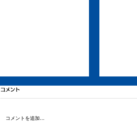
「川の中の
コメント
と」
山田南平先生
コメントを追加…
を受けてブロ
3月5日（日）の日記
さっています
読んでくださ