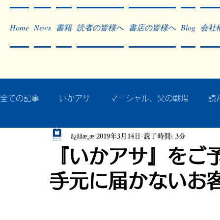
Home
News
書籍
読者の皆様へ
書店の皆様へ
Blog
会社
全ての記事
いかアサ
マーシャル、父の戦場
読
ã¿ããæ¸æ
2019年3月14日
読了時間: 3分
秘蔵写真200枚でたどるアジア・太平洋戦争
戦争
『いかアサ』をご
手元に届かないお
作った本・作っている本
記事掲載・広告
病気