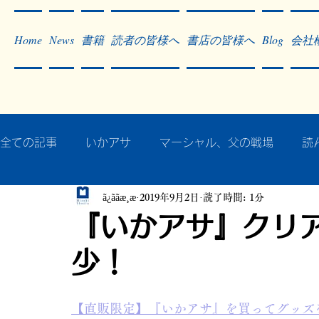
Home
News
書籍
読者の皆様へ
書店の皆様へ
Blog
会社
全ての記事
いかアサ
マーシャル、父の戦場
読
ã¿ããæ¸æ
2019年9月2日
読了時間: 1分
秘蔵写真200枚でたどるアジア・太平洋戦争
戦争
『いかアサ』クリ
少！
作った本・作っている本
記事掲載・広告
病気
【直販限定】『いかアサ』を買ってグッズ