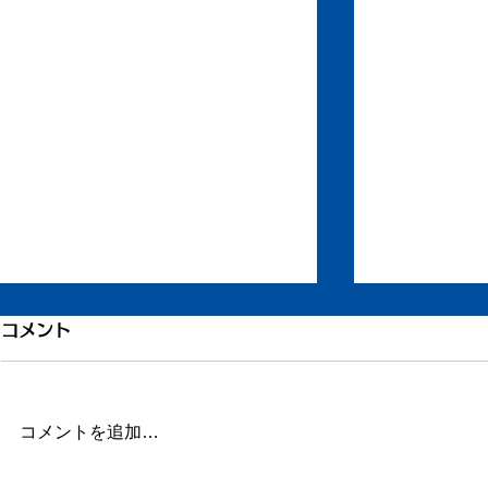
「川の中の
コメント
と」
山田南平先生
コメントを追加…
を受けてブロ
3月5日（日）の日記
さっています