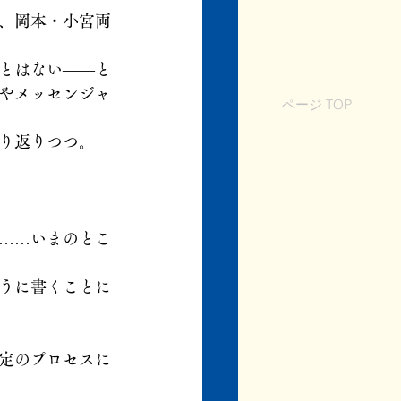
、岡本・小宮両
とはない――と
やメッセンジャ
ページ TOP
り返りつつ。
……いまのとこ
うに書くことに
定のプロセスに