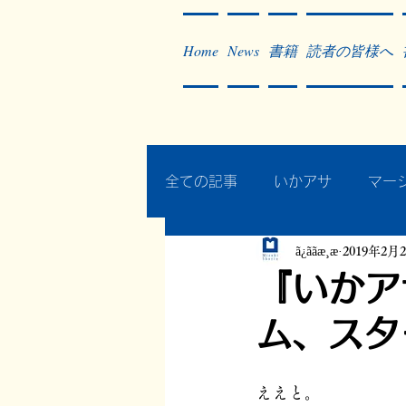
Home
News
書籍
読者の皆様へ
全ての記事
いかアサ
マー
ã¿ããæ¸æ
2019年2月
秘蔵写真200枚でたどるアジ
『いかア
ム、スタ
作った本・作っている本
ええと。