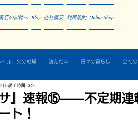
書店の皆様へ
Blog
会社概要
利用規約
Online Shop
シャル、父の戦場
読んだ本
日々の暮らし
会社の
27日
読了時間: 2分
ア・太平洋戦争
戦争社会学研究
民族曼陀羅 中國大陸
サ』速報⑮――不定期連
ート！
記事掲載・広告
病気のこと
クリーム
往復書簡