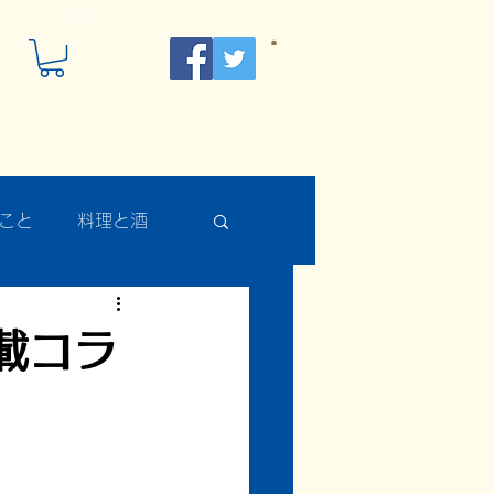
こと
料理と酒
載コラ