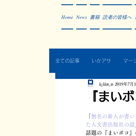
Home
News
書籍
読者の皆様へ
全ての記事
いかアサ
マー
ã¿ããæ¸æ
2019年7月
秘蔵写真200枚でたどるアジ
『まいボ
作った本・作っている本
「
無名の新人が書い
た人文書出版社の話
話題の『まいボコ』