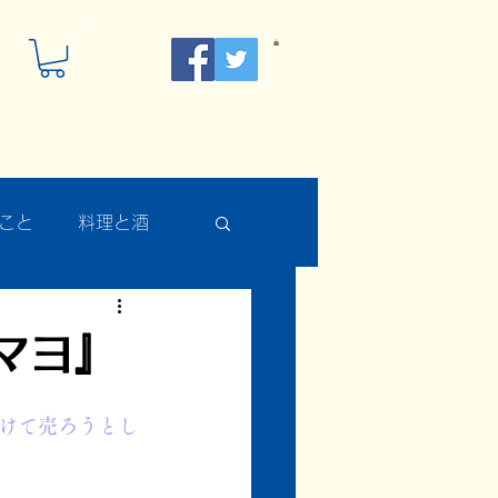
こと
料理と酒
マヨ』
けて売ろうとし