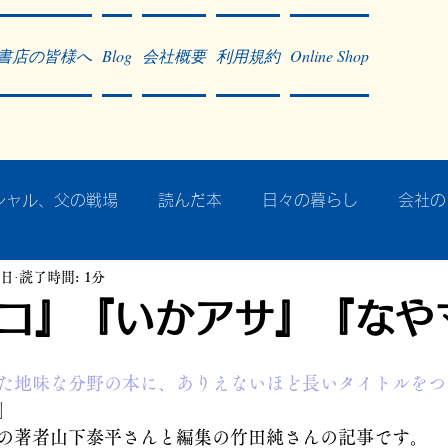
書店の皆様へ
Blog
会社概要
利用規約
Online Shop
シャル、父の戦場
読んだ本
日々の暮らし
会社の
1日
読了時間: 1分
ア・太平洋戦争
戦争社会学研究
民族曼陀羅 中國大陸
コ』『いかアサ』『なや
記事掲載・広告
病気のこと
クリーム
往復書簡
た地味な分野の本に、ありえないほど長いタイトルをつ
」
の著者山下泰平さんと編集の竹田純さんの記事です。