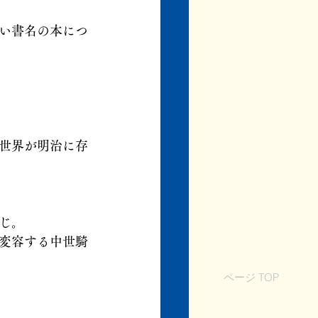
い書名の本につ
世界が明治に存
じ。
変容する中世騎
ページ TOP