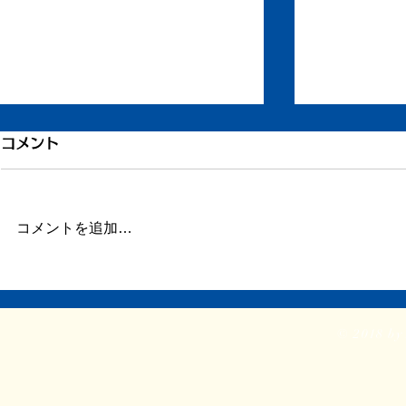
引き続き倦怠感
倦怠感が少
コメント
またしばらく更新が滞りました。
昨日今日くら
この数日、倦怠感があったり、急
が強く身体が
に明け方に高熱が出たり、ちょっ
じ。 ここの
コメントを追加…
とだけ参ってました。 本当はこ
ていたステロ
ういうときこそブログや日記を書
たので、その
くべきなのかもしれません。 体
か。 身体に
調がよくて比較的平穏に過ごせて
に欠ける状態
© 2018 by 
いるときだけでなく、ちょっと具
つらい。 ま
体が悪いときほど、書き残してお
ということで
く...
る時間...