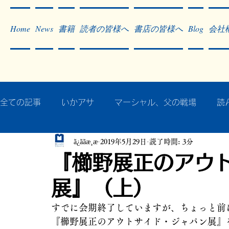
Home
News
書籍
読者の皆様へ
書店の皆様へ
Blog
会社
全ての記事
いかアサ
マーシャル、父の戦場
読
ã¿ããæ¸æ
2019年5月29日
読了時間: 3分
秘蔵写真200枚でたどるアジア・太平洋戦争
戦争
『櫛野展正のアウ
展』（上）
作った本・作っている本
記事掲載・広告
病気
すでに会期終了していますが、ちょっと前
『櫛野展正のアウトサイド・ジャパン展』