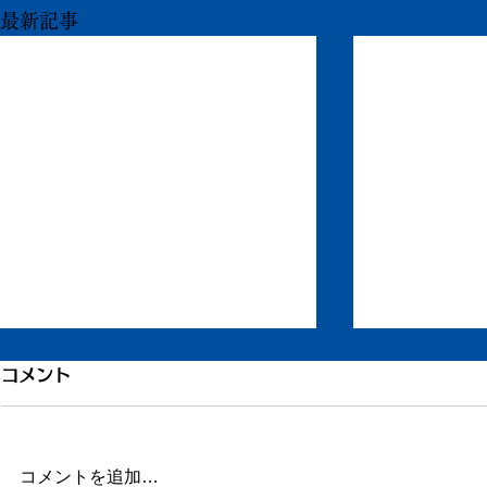
最新記事
引き続き倦怠感
倦怠感が少
コメント
またしばらく更新が滞りました。
昨日今日くら
この数日、倦怠感があったり、急
が強く身体が
に明け方に高熱が出たり、ちょっ
じ。 ここの
コメントを追加…