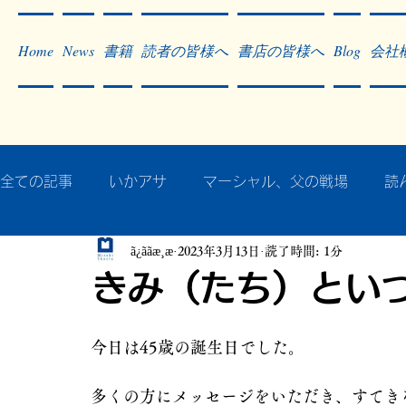
Home
News
書籍
読者の皆様へ
書店の皆様へ
Blog
会社
全ての記事
いかアサ
マーシャル、父の戦場
読
ã¿ããæ¸æ
2023年3月13日
読了時間: 1分
秘蔵写真200枚でたどるアジア・太平洋戦争
戦争
きみ（たち）とい
作った本・作っている本
記事掲載・広告
病気
今日は45歳の誕生日でした。
多くの方にメッセージをいただき、すてき