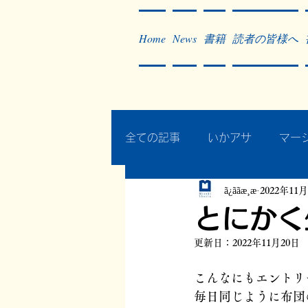
Home
News
書籍
読者の皆様へ
全ての記事
いかアサ
マー
ã¿ããæ¸æ
2022年11
秘蔵写真200枚でたどるアジ
とにかく
更新日：
2022年11月20日
作った本・作っている本
こんなにもエントリ
毎日同じように布団