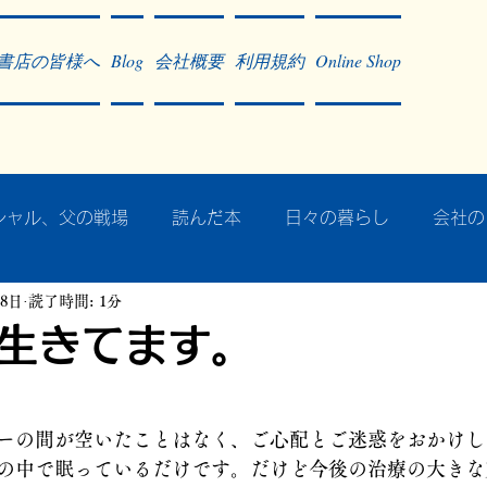
書店の皆様へ
Blog
会社概要
利用規約
Online Shop
シャル、父の戦場
読んだ本
日々の暮らし
会社の
月8日
読了時間: 1分
ア・太平洋戦争
戦争社会学研究
民族曼陀羅 中國大陸
生きてます。
記事掲載・広告
病気のこと
クリーム
往復書簡
ーの間が空いたことはなく、ご心配とご迷惑をおかけし
の中で眠っているだけです。だけど今後の治療の大きな