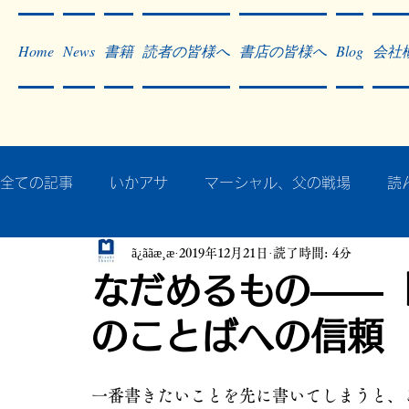
Home
News
書籍
読者の皆様へ
書店の皆様へ
Blog
会社
全ての記事
いかアサ
マーシャル、父の戦場
読
ã¿ããæ¸æ
2019年12月21日
読了時間: 4分
秘蔵写真200枚でたどるアジア・太平洋戦争
戦争
なだめるもの――
のことばへの信頼
作った本・作っている本
記事掲載・広告
病気
一番書きたいことを先に書いてしまうと、