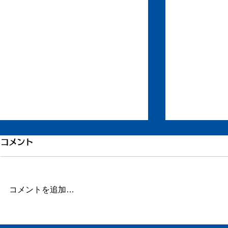
引き続き倦怠感
倦怠感が少
コメント
またしばらく更新が滞りました。
昨日今日くら
この数日、倦怠感があったり、急
が強く身体が
に明け方に高熱が出たり、ちょっ
じ。 ここの
コメントを追加…
とだけ参ってました。 本当はこ
ていたステロ
ういうときこそブログや日記を書
たので、その
くべきなのかもしれません。 体
か。 身体に