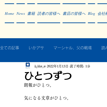
Home
News
書籍
読者の皆様へ
書店の皆様へ
Blog
会社
全ての記事
いかアサ
マーシャル、父の戦場
読
ã¿ããæ¸æ
2022年1月13日
読了時間: 1分
秘蔵写真200枚でたどるアジア・太平洋戦争
戦争
ひとつずつ
朗報がひとつ。
作った本・作っている本
記事掲載・広告
病気
気になる文章がひとつ。