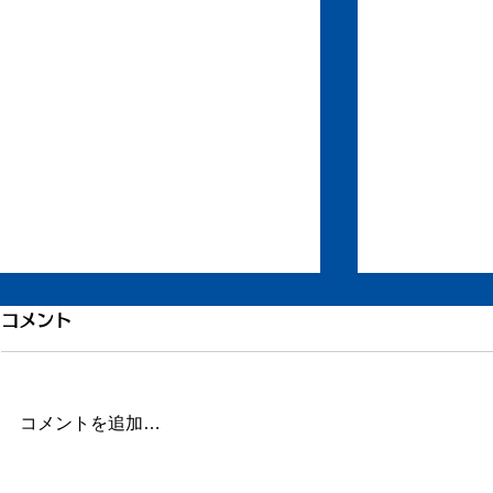
引き続き倦怠感
倦怠感が少
コメント
またしばらく更新が滞りました。
昨日今日くら
この数日、倦怠感があったり、急
が強く身体が
に明け方に高熱が出たり、ちょっ
じ。 ここの
コメントを追加…
とだけ参ってました。 本当はこ
ていたステロ
ういうときこそブログや日記を書
たので、その