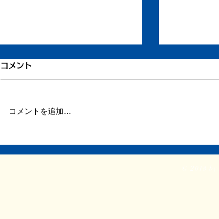
コメント
コメントを追加…
それでも人
『PIHOTEK』が、日本絵本
賞大賞！
© 2018 by 