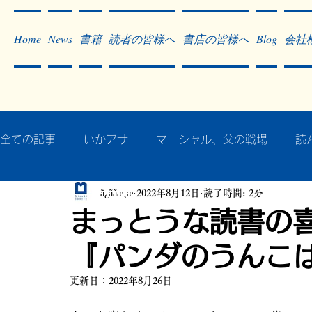
Home
News
書籍
読者の皆様へ
書店の皆様へ
Blog
会社
全ての記事
いかアサ
マーシャル、父の戦場
読
ã¿ããæ¸æ
2022年8月12日
読了時間: 2分
秘蔵写真200枚でたどるアジア・太平洋戦争
戦争
まっとうな読書の
『パンダのうんこ
作った本・作っている本
記事掲載・広告
病気
更新日：
2022年8月26日