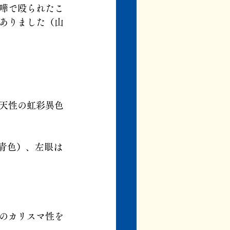
嘩で殴られたこ
ありました（山
天性の虹彩異色
（青色）、左眼は
のカリスマ性を