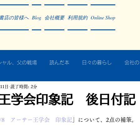
書店の皆様へ
Blog
会社概要
利用規約
Online Shop
シャル、父の戦場
読んだ本
日々の暮らし
会社の
月11日
読了時間: 2分
ア・太平洋戦争
戦争社会学研究
民族曼陀羅 中國大陸
王学会印象記 後日付記
記事掲載・広告
病気のこと
クリーム
往復書簡
2/8　アーサー王学会　印象記
」について、2点の補筆。