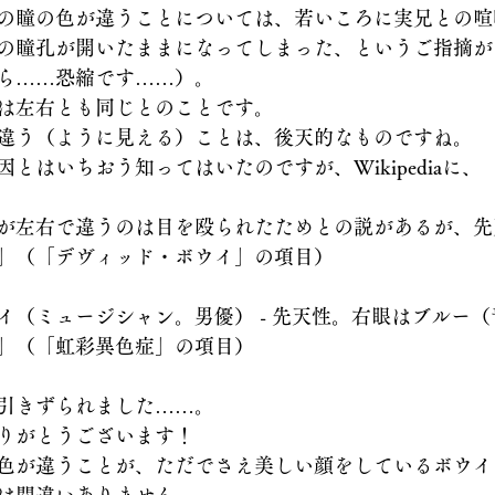
の瞳の色が違うことについては、若いころに実兄との喧
の瞳孔が開いたままになってしまった、というご指摘が
ら……恐縮です……）。
は左右とも同じとのことです。
違う（ように見える）ことは、後天的なものですね。
とはいちおう知ってはいたのですが、Wikipediaに、
が左右で違うのは目を殴られたためとの説があるが、先
」（「デヴィッド・ボウイ」の項目）
イ（ミュージシャン。男優） - 先天性。右眼はブルー
」（「虹彩異色症」の項目）
引きずられました……。
りがとうございます！
色が違うことが、ただでさえ美しい顔をしているボウイ