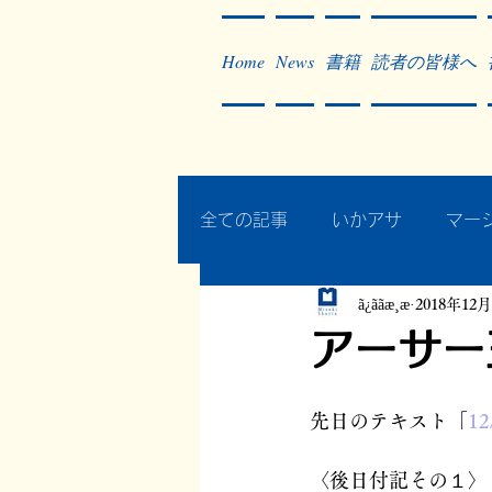
Home
News
書籍
読者の皆様へ
全ての記事
いかアサ
マー
ã¿ããæ¸æ
2018年12
秘蔵写真200枚でたどるアジ
アーサー
作った本・作っている本
先日のテキスト「
1
〈後日付記その１〉