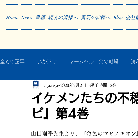
Home
News
書籍
読者の皆様へ
書店の皆様へ
Blog
会社
全ての記事
いかアサ
マーシャル、父の戦場
読
ã¿ããæ¸æ
2020年2月21日
読了時間: 2分
秘蔵写真200枚でたどるアジア・太平洋戦争
戦争
イケメンたちの不
ビ』第4巻
作った本・作っている本
記事掲載・広告
病気
山田南平先生より、『金色のマビノギオン