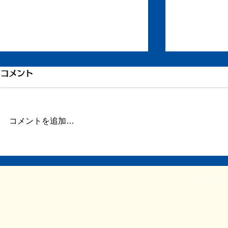
コメント
コメントを追加…
それでも人
『PIHOTEK』が、日本絵本
賞大賞！
© 2018 by 