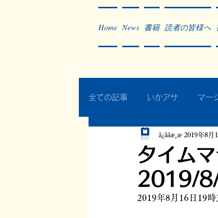
Home
News
書籍
読者の皆様へ
全ての記事
いかアサ
マー
ã¿ããæ¸æ
2019年8月
秘蔵写真200枚でたどるアジ
タイムマシ
2019/8
作った本・作っている本
2019年8月16日19