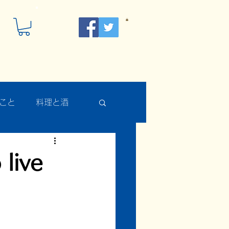
こと
料理と酒
ive