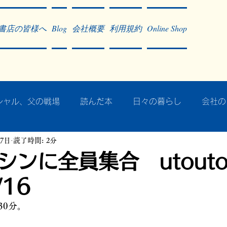
書店の皆様へ
Blog
会社概要
利用規約
Online Shop
シャル、父の戦場
読んだ本
日々の暮らし
会社の
17日
読了時間: 2分
ア・太平洋戦争
戦争社会学研究
民族曼陀羅 中國大陸
ンに全員集合 utouto l
/16
記事掲載・広告
病気のこと
クリーム
往復書簡
時30分。