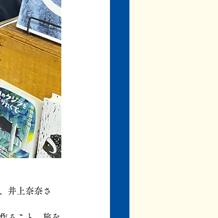
、井上奈奈さ
作ること、旅を