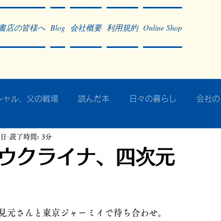
書店の皆様へ
Blog
会社概要
利用規約
Online Shop
シャル、父の戦場
読んだ本
日々の暮らし
会社の
2日
読了時間: 3分
ア・太平洋戦争
戦争社会学研究
民族曼陀羅 中國大陸
ウクライナ、四次元
記事掲載・広告
病気のこと
クリーム
往復書簡
見元さんと東京ジャーミイで待ち合わせ。