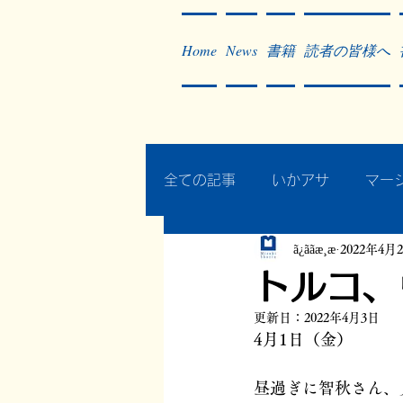
Home
News
書籍
読者の皆様へ
全ての記事
いかアサ
マー
ã¿ããæ¸æ
2022年4月
秘蔵写真200枚でたどるアジ
トルコ、
更新日：
2022年4月3日
作った本・作っている本
4月1日（金）
昼過ぎに智秋さん、