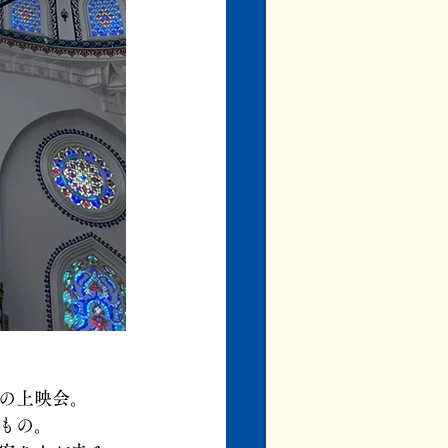
の上映会。
もの。