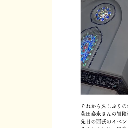
それから久しぶりの
荻田泰永さんの冒険
先日の西荻のイベン