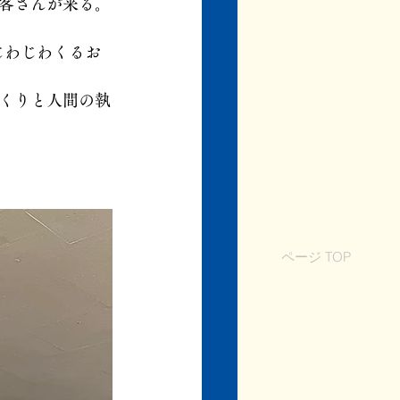
客さんが来る。
じわじわくるお
くりと人間の執
ページ TOP