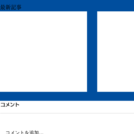
最新記事
もう一度ちからを
退院してい
コメント
ずいぶん更新が滞りました。 ま
昨日、退院し
だ長い文章を書く余力がありませ
す。 ただし
ん。 ただ自宅に戻り、療養して
ず、吐き気、
コメントを追加…