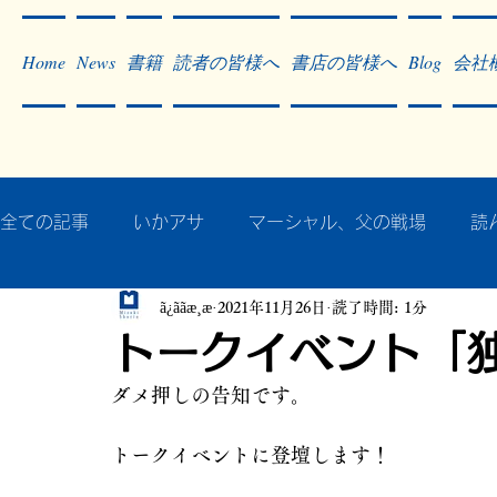
Home
News
書籍
読者の皆様へ
書店の皆様へ
Blog
会社
全ての記事
いかアサ
マーシャル、父の戦場
読
ã¿ããæ¸æ
2021年11月26日
読了時間: 1分
秘蔵写真200枚でたどるアジア・太平洋戦争
戦争
トークイベント「
ダメ押しの告知です。
作った本・作っている本
記事掲載・広告
病気
トークイベントに登壇します！