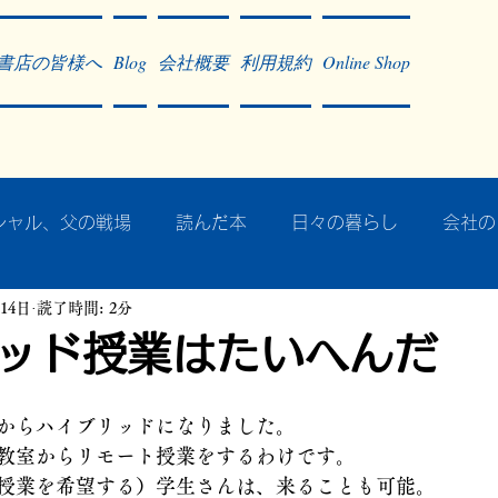
書店の皆様へ
Blog
会社概要
利用規約
Online Shop
シャル、父の戦場
読んだ本
日々の暮らし
会社の
月14日
読了時間: 2分
ア・太平洋戦争
戦争社会学研究
民族曼陀羅 中國大陸
ッド授業はたいへんだ
記事掲載・広告
病気のこと
クリーム
往復書簡
からハイブリッドになりました。
教室からリモート授業をするわけです。
授業を希望する）学生さんは、来ることも可能。