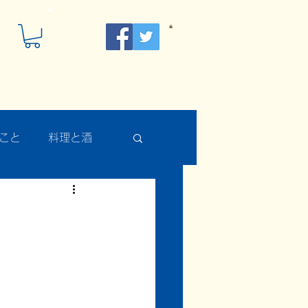
こと
料理と酒