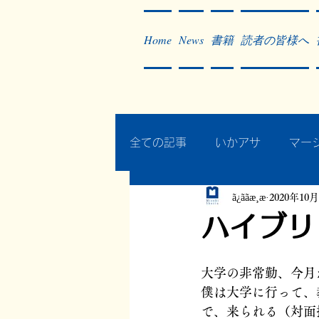
Home
News
書籍
読者の皆様へ
全ての記事
いかアサ
マー
ã¿ããæ¸æ
2020年10
秘蔵写真200枚でたどるアジ
ハイブリ
作った本・作っている本
大学の非常勤、今月
僕は大学に行って、
で、来られる（対面