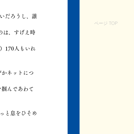
いだろうし、誰
ページ TOP
のは、すげえ時
170人もいれ
ぜかネットにつ
を掴んであわて
っと息をひそめ