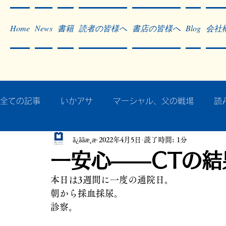
Home
News
書籍
読者の皆様へ
書店の皆様へ
Blog
会社
全ての記事
いかアサ
マーシャル、父の戦場
読
ã¿ããæ¸æ
2022年4月5日
読了時間: 1分
秘蔵写真200枚でたどるアジア・太平洋戦争
戦争
一安心――CTの結
本日は3週間に一度の通院日。
作った本・作っている本
記事掲載・広告
病気
朝から採血採尿。
診察。