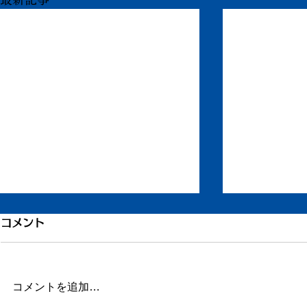
引き続き倦怠感
倦怠感が少
コメント
またしばらく更新が滞りました。
昨日今日くら
この数日、倦怠感があったり、急
が強く身体が
に明け方に高熱が出たり、ちょっ
じ。 ここの
コメントを追加…
とだけ参ってました。 本当はこ
ていたステロ