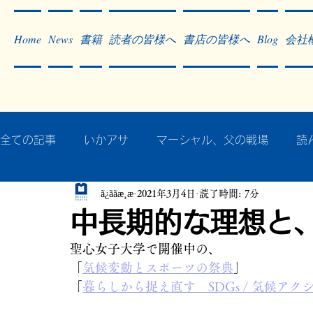
Home
News
書籍
読者の皆様へ
書店の皆様へ
Blog
会社
全ての記事
いかアサ
マーシャル、父の戦場
読
ã¿ããæ¸æ
2021年3月4日
読了時間: 7分
秘蔵写真200枚でたどるアジア・太平洋戦争
戦争
中長期的な理想と
聖心女子大学で開催中の、
作った本・作っている本
記事掲載・広告
病気
「
気候変動とスポーツの祭典
」
「
暮らしから捉え直す　SDGs / 気候アク