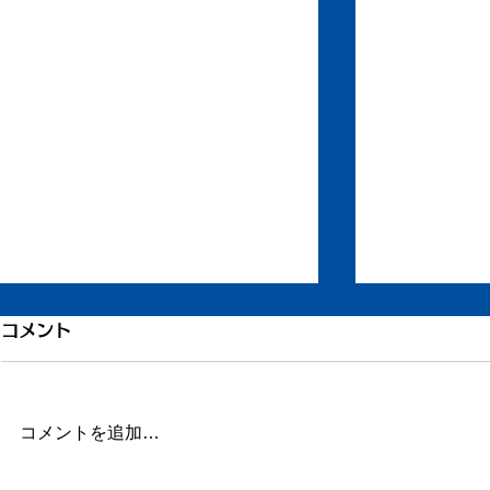
引き続き倦怠感
倦怠感が少
コメント
またしばらく更新が滞りました。
昨日今日くら
この数日、倦怠感があったり、急
が強く身体が
に明け方に高熱が出たり、ちょっ
じ。 ここの
コメントを追加…
とだけ参ってました。 本当はこ
ていたステロ
ういうときこそブログや日記を書
たので、その