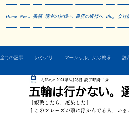
Home
News
書籍
読者の皆様へ
書店の皆様へ
Blog
会社
全ての記事
いかアサ
マーシャル、父の戦場
読
ã¿ããæ¸æ
2021年6月23日
読了時間: 1分
秘蔵写真200枚でたどるアジア・太平洋戦争
戦争
五輪は行かない。
「観戦したら、感染した」
作った本・作っている本
記事掲載・広告
病気
↑このフレーズが頭に浮かんでる人、いまこ