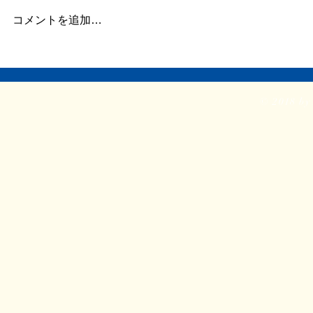
この数日、倦怠感があったり、急
が強く身体が
に明け方に高熱が出たり、ちょっ
じ。 ここの
コメントを追加…
とだけ参ってました。 本当はこ
ていたステロ
ういうときこそブログや日記を書
たので、その
くべきなのかもしれません。 体
か。 身体に
調がよくて比較的平穏に過ごせて
に欠ける状態
© 2018 by 
いるときだけでなく、ちょっと具
つらい。 ま
体が悪いときほど、書き残してお
ということで
く...
る時間...