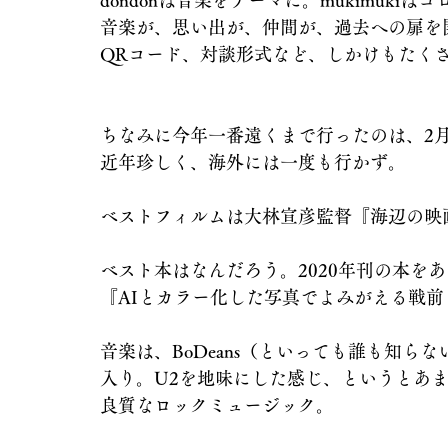
dondonは音楽をテーマに。mukimuk
音楽が、思い出が、仲間が、過去への扉を
QRコード、対談形式など、しかけもたく
ちなみに今年一番遠くまで行ったのは、2
近年珍しく、海外には一度も行かず。
ベストフィルムは大林宣彦監督『海辺の映
ベスト本はなんだろう。2020年刊の本を
『AIとカラー化した写真でよみがえる戦
音楽は、BoDeans（といっても誰も知
入り。U2を地味にした感じ、というとあ
良質なロックミュージック。