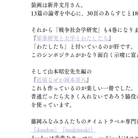
装画は新井文月さん。
13篇の論考を中心に、30頁のあらすじと
それから「戦争社会学研究」も4巻になり
『
軍事研究と大学とわたしたち
』
「わたしたち」と付いているのが肝です。
このシンポジウムがかなり面白く示唆に富
そして山本昭宏先生編の
『
近頃なぜか岡本喜八
』
これも作っているのが楽しい一冊でした。
普通だったら大きく入れないであろう脇役
を使っています。
藤岡みなみさんたちのタイムトラベル専門書
『dondon』『mukimuki』