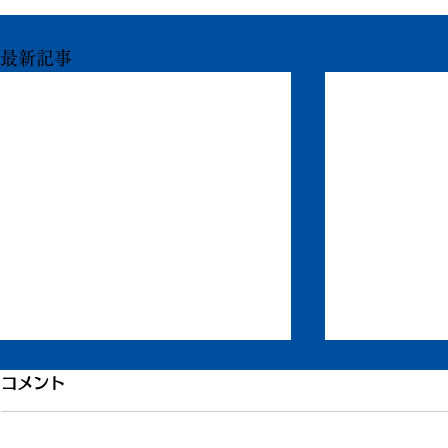
最新記事
引き続き倦怠感
倦怠感が少
コメント
またしばらく更新が滞りました。
昨日今日くら