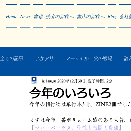
Home
News
書籍
読者の皆様へ
書店の皆様へ
Blog
会社
全ての記事
いかアサ
マーシャル、父の戦場
読
ã¿ããæ¸æ
2020年12月30日
読了時間: 2分
秘蔵写真200枚でたどるアジア・太平洋戦争
戦争
今年のいろいろ
今年の刊行物は単行本3冊、ZINE2冊でし
作った本・作っている本
記事掲載・広告
病気
まずは今年一番ボリューム感のある大著、
『
マハーバーラタ、聖性と戦闘と豊穣
』