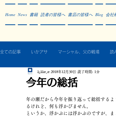
Home
News
書籍
読者の皆様へ
書店の皆様へ
Blog
会社
全ての記事
いかアサ
マーシャル、父の戦場
読
ã¿ããæ¸æ
2018年12月30日
読了時間: 1分
秘蔵写真200枚でたどるアジア・太平洋戦争
戦争
今年の総括
作った本・作っている本
記事掲載・広告
病気
年の瀬だから今年を振り返って総括するよ
るけれど、何も浮かびません。
というか、浮かぶには浮かぶのですが、ま