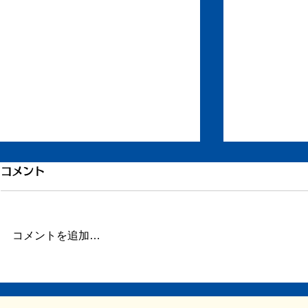
もう一度ちからを
引き続き倦
コメント
ずいぶん更新が滞りました。 ま
またしばらく
だ長い文章を書く余力がありませ
この数日、倦
ん。 ただ自宅に戻り、療養して
に明け方に高
コメントを追加…
います。 どうか見守ってくださ
とだけ参って
い。 ふたたび仕事をしたり、み
ういうときこ
なと会ったりする力を取り戻せま
くべきなのか
すように。
調がよくて比