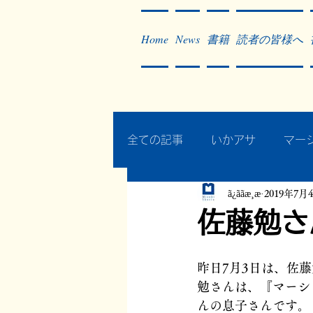
Home
News
書籍
読者の皆様へ
全ての記事
いかアサ
マー
ã¿ããæ¸æ
2019年7月
秘蔵写真200枚でたどるアジ
佐藤勉さ
作った本・作っている本
昨日7月3日は、佐
勉さんは、『マーシ
んの息子さんです。