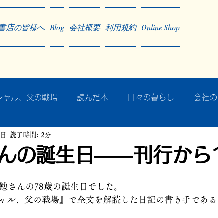
書店の皆様へ
Blog
会社概要
利用規約
Online Shop
シャル、父の戦場
読んだ本
日々の暮らし
会社の
4日
読了時間: 2分
ア・太平洋戦争
戦争社会学研究
民族曼陀羅 中國大陸
んの誕生日――刊行から
記事掲載・広告
病気のこと
クリーム
往復書簡
藤勉さんの78歳の誕生日でした。
ャル、父の戦場』で全文を解読した日記の書き手である