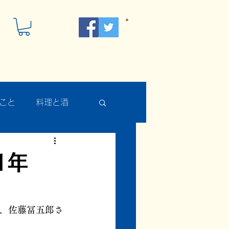
こと
料理と酒
1年
、佐藤冨五郎さ