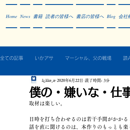
Home
News
書籍
読者の皆様へ
書店の皆様へ
Blog
会社
全ての記事
いかアサ
マーシャル、父の戦場
読
ã¿ããæ¸æ
2020年6月22日
読了時間: 3分
秘蔵写真200枚でたどるアジア・太平洋戦争
戦争
僕の・嫌いな・仕
取材は楽しい。
作った本・作っている本
記事掲載・広告
病気
日時を打ち合わせるのは若干手間がかかる
話を直に聞けるのは、本作りのもっとも楽