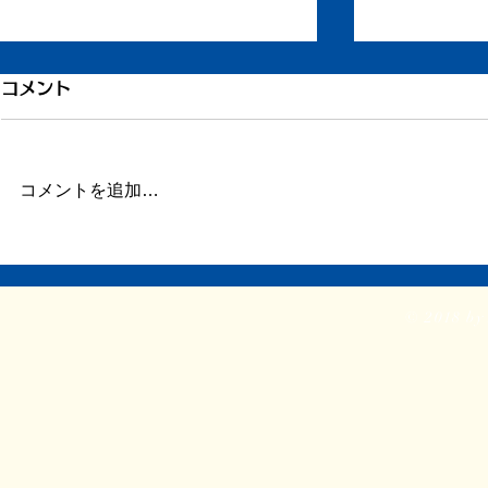
もう一度ちからを
打ち合わせ
コメント
ずいぶん更新が滞りました。 ま
今日はデザイ
だ長い文章を書く余力がありませ
せ。 ①『戦
ん。 ただ自宅に戻り、療養して
号の装丁 ②
コメントを追加…
います。 どうか見守ってくださ
ト ③新企画
い。 ふたたび仕事をしたり、み
依頼。2時間
なと会ったりする力を取り戻せま
入る。 やは
すように。
前に進めるの
© 2018 by 
特に今回は思
がふたつあって