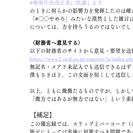
#検察庁法改正案に抗議します
のときに何らかの影響力を発揮したのは確
「#○○やめろ」みたいな漠然とした雑言
については、力を持ちうるのではないでし
〈財務省へ意見する〉
以下の財務省のサイトから意見・要望を送
https://www2.mof.go.jp/enquete/ja/index.ph
無記名・メアド未記入でも送信できるはず
僕もさきほど、この文面を短くして送信し
以上、ともに微微たるものですが、しかし
「微力ではあるが無力ではない」という素
【補足】
この備忘録では、スリップとバーコード（
版元にとっては実地に対策すべき問題であ