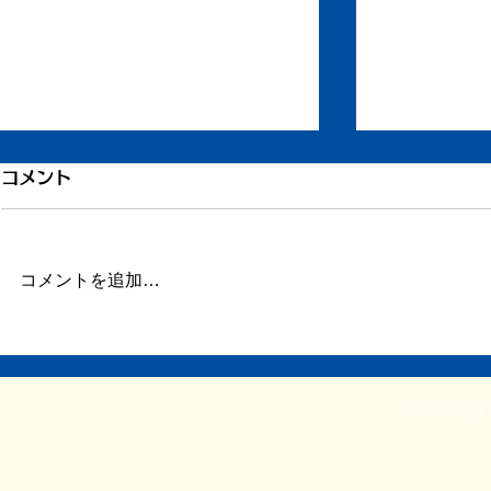
もう一度ちからを
打ち合わせ
コメント
ずいぶん更新が滞りました。 ま
今日はデザイ
だ長い文章を書く余力がありませ
せ。 ①『戦
ん。 ただ自宅に戻り、療養して
号の装丁 ②
コメントを追加…
います。 どうか見守ってくださ
ト ③新企画
い。 ふたたび仕事をしたり、み
依頼。2時間
なと会ったりする力を取り戻せま
入る。 やは
すように。
前に進めるの
© 2018 by 
特に今回は思
がふたつあって