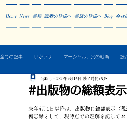
Home
News
書籍
読者の皆様へ
書店の皆様へ
Blog
会社
全ての記事
いかアサ
マーシャル、父の戦場
読
ã¿ããæ¸æ
2020年9月16日
読了時間: 9分
秘蔵写真200枚でたどるアジア・太平洋戦争
戦争
#出版物の総額表
作った本・作っている本
記事掲載・広告
病気
来年4月1日以降は、出版物に総額表示（
備忘録として、現時点での理解を記してお