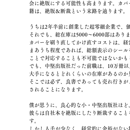
会に絶版にする可能性も高まります。カバ
籍は、絶版＆断裁という末路を辿ります。
うちは2年半前に創業した超零細企業で、
それでも、総在庫は5000～6000部はあり
カバーを刷り直してかけ直すコストは、経
まあうち程度であれば、総額表示のシール
ことで対応することも不可能ではないかも
でも、中堅出版社だった前職は、10万冊
大手になるとどれくらいの在庫があるのか
そこでは必ず、良書であっても売れ行きが
されることになります。
僕が思うに、良心的な小・中堅出版社ほど
彼らは自社本を絶版にしたり断裁すること
す。
しかし人手が少なく、経営的に余裕がない