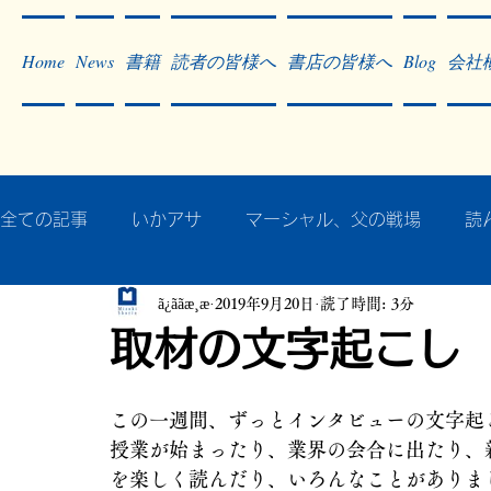
Home
News
書籍
読者の皆様へ
書店の皆様へ
Blog
会社
全ての記事
いかアサ
マーシャル、父の戦場
読
ã¿ããæ¸æ
2019年9月20日
読了時間: 3分
秘蔵写真200枚でたどるアジア・太平洋戦争
戦争
取材の文字起こし
作った本・作っている本
記事掲載・広告
病気
この一週間、ずっとインタビューの文字起
授業が始まったり、業界の会合に出たり、
を楽しく読んだり、いろんなことがありま