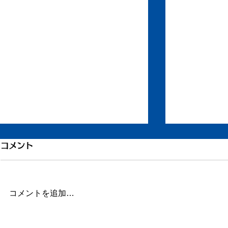
1200件目、書いている本の
コメント
こと
このエントリーが1200件目とな
コメントを追加…
ります。 ここまで約5年間。
1825日が経過しました。 そのう
ちの1200日分ブログを書いたと
『わたしは