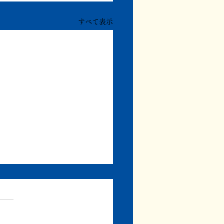
すべて表示
退院予定
退院予定でしたが、まだ病院
ます。 明日には退院予定で