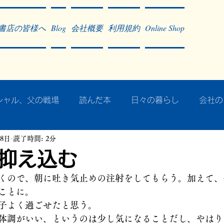
書店の皆様へ
Blog
会社概要
利用規約
Online Shop
シャル、父の戦場
読んだ本
日々の暮らし
会社の
28日
読了時間: 2分
ア・太平洋戦争
戦争社会学研究
民族曼陀羅 中國大陸
抑え込む
くので、朝に吐き気止めの注射をしてもらう。加えて、
記事掲載・広告
病気のこと
クリーム
往復書簡
ことに。
子よく過ごせたと思う。
体調がいい、というのは少し気になることだし、やはり