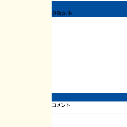
最新記事
もう一度ちからを
コメント
ずいぶん更新が滞りました。 ま
だ長い文章を書く余力がありませ