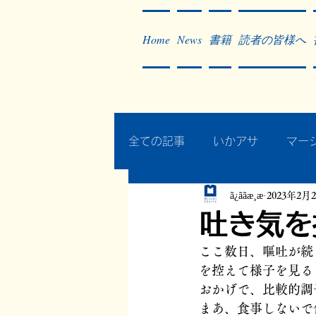
Home
News
書籍
読者の皆様へ
全ての記事
いかアサ
マー
ã¿ããæ¸æ
2023年2月
秘蔵写真200枚でたどるアジ
吐き気を
ここ数日、嘔吐が続
作った本・作っている本
を控えて様子を見る
おかげで、比較的調
まあ、食事しないで