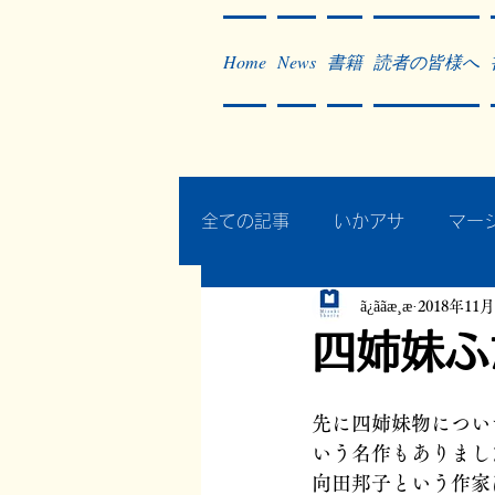
Home
News
書籍
読者の皆様へ
全ての記事
いかアサ
マー
ã¿ããæ¸æ
2018年11
秘蔵写真200枚でたどるアジ
四姉妹ふ
作った本・作っている本
先に四姉妹物につい
いう名作もありまし
向田邦子という作家