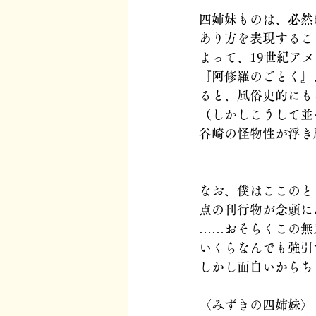
四姉妹ものは、必然
あり方を表現するこ
よって、19世紀ア
『阿修羅のごとく』
ると、風俗史的にも
（しかしこうして並
谷崎の怪物性が浮き
なお、僕はここのと
点の刊行物が念頭に
……おそらくこの無
いくらなんでも強引
しかし面白いからち
〈みずきの四姉妹〉