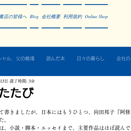
書店の皆様へ
Blog
会社概要
利用規約
Online Shop
シャル、父の戦場
読んだ本
日々の暮らし
会社の
月13日
読了時間: 3分
ア・太平洋戦争
戦争社会学研究
民族曼陀羅 中國大陸
たたび
記事掲載・広告
病気のこと
クリーム
往復書簡
て書きましたが、日本にはもうひとつ、向田邦子『阿修
た。
は、小説・脚本・エッセイまで、主要作品はほぼ読んで