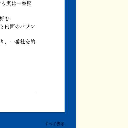
でも実は一番庶
好む。
と内面のバラン
り、一番社交的
すべて表示