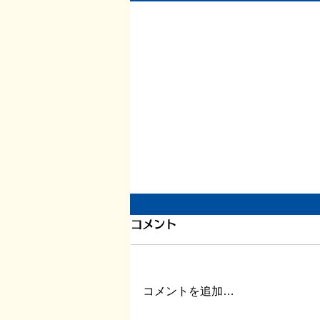
引き続き倦怠感
コメント
またしばらく更新が滞りました。
この数日、倦怠感があったり、急
に明け方に高熱が出たり、ちょっ
コメントを追加…
とだけ参ってました。 本当はこ