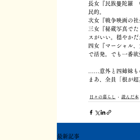
長女『民族曼陀羅　
民的。
次女『戦争映画の社
三女『秘蔵写真でた
スがいい。穏やかだ
四女『マーシャル、
で活発。でも一番欲
……意外と四姉妹も
まあ、全員「根が超
日々の暮らし
読んだ本
最新記事