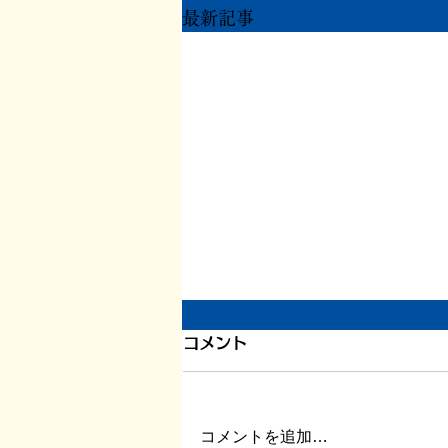
最新記事
1200件目、書いている本の
コメント
こと
このエントリーが1200件目とな
コメントを追加…
ります。 ここまで約5年間。