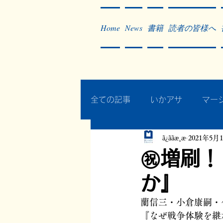
Home
News
書籍
読者の皆様へ
全ての記事
いかアサ
マー
ã¿ããæ¸æ
2021年5月
秘蔵写真200枚でたどるアジ
㊗増刷！
か』
作った本・作っている本
蘭信三・小倉康嗣・
『なぜ戦争体験を継