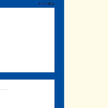
すべて表示
まず書き上げる
、みずき書林の通常の編集業
同時進行で、自分の本の執筆
ています。 たったいま、そ