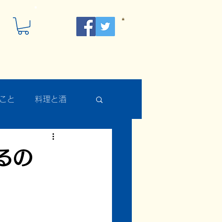
こと
料理と酒
るの