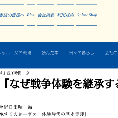
書店の皆様へ
Blog
会社概要
利用規約
Online Shop
シャル、父の戦場
読んだ本
日々の暮らし
会社の
14日
読了時間: 1分
ア・太平洋戦争
戦争社会学研究
民族曼陀羅 中國大陸
『なぜ戦争体験を継承す
記事掲載・広告
病気のこと
クリーム
往復書簡
今野日出晴　編
承するのか―ポスト体験時代の歴史実践』