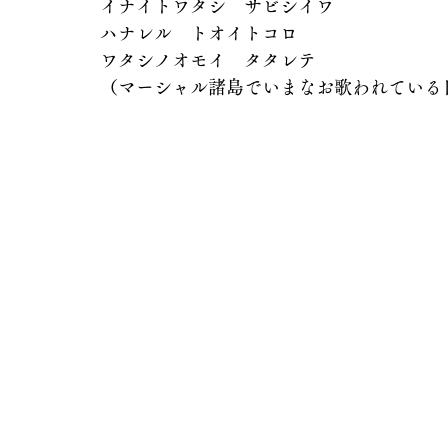
イナイトワタシ　サビシイワ
ハナレル　トオイトコロ
ワタシノオモイ　タタレテ
（マーシャル諸島でいまなお歌われている