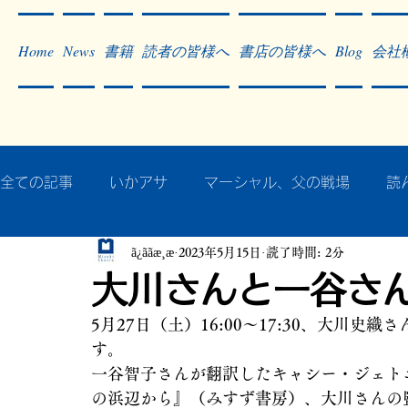
Home
News
書籍
読者の皆様へ
書店の皆様へ
Blog
会社
全ての記事
いかアサ
マーシャル、父の戦場
読
ã¿ããæ¸æ
2023年5月15日
読了時間: 2分
秘蔵写真200枚でたどるアジア・太平洋戦争
戦争
大川さんと一谷さ
5月27日（土）16:00～17:30、大川
作った本・作っている本
記事掲載・広告
病気
す。
一谷智子さんが翻訳したキャシー・ジェト
の浜辺から』（みすず書房）、大川さんの