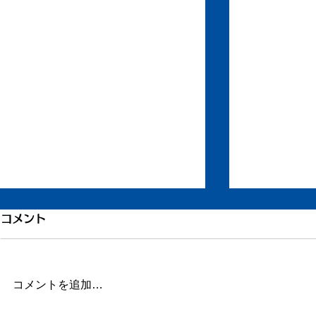
引き続き倦怠感
倦怠感が少
コメント
またしばらく更新が滞りました。
昨日今日くら
この数日、倦怠感があったり、急
が強く身体が
に明け方に高熱が出たり、ちょっ
じ。 ここの
コメントを追加…
とだけ参ってました。 本当はこ
ていたステロ