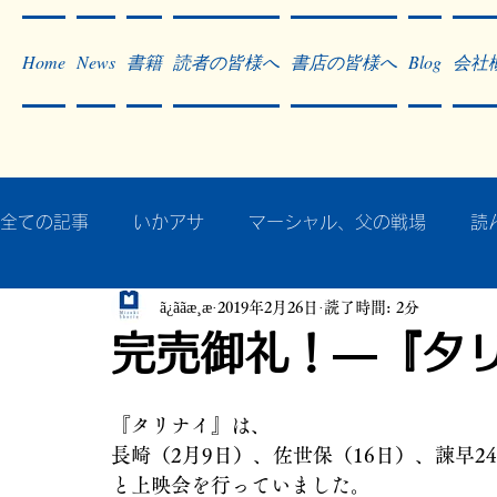
Home
News
書籍
読者の皆様へ
書店の皆様へ
Blog
会社
全ての記事
いかアサ
マーシャル、父の戦場
読
ã¿ããæ¸æ
2019年2月26日
読了時間: 2分
秘蔵写真200枚でたどるアジア・太平洋戦争
戦争
完売御礼！―『タ
作った本・作っている本
記事掲載・広告
病気
『タリナイ』は、
長崎（2月9日）、佐世保（16日）、諫早2
と上映会を行っていました。