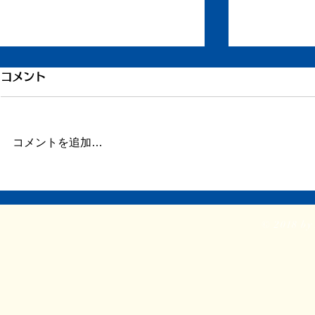
引き続き倦怠感
倦怠感が少
コメント
またしばらく更新が滞りました。
昨日今日くら
この数日、倦怠感があったり、急
が強く身体が
に明け方に高熱が出たり、ちょっ
じ。 ここの
コメントを追加…
とだけ参ってました。 本当はこ
ていたステロ
ういうときこそブログや日記を書
たので、その
くべきなのかもしれません。 体
か。 身体に
調がよくて比較的平穏に過ごせて
に欠ける状態
© 2018 by 
いるときだけでなく、ちょっと具
つらい。 ま
体が悪いときほど、書き残してお
ということで
く...
る時間...