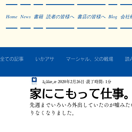
Home
News
書籍
読者の皆様へ
書店の皆様へ
Blog
会社
全ての記事
いかアサ
マーシャル、父の戦場
読
ã¿ããæ¸æ
2020年2月26日
読了時間: 1分
秘蔵写真200枚でたどるアジア・太平洋戦争
戦争
家にこもって仕事
先週までいろいろ外出していたのが嘘みた
作った本・作っている本
記事掲載・広告
病気
りなくなりました。