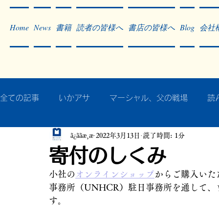
Home
News
書籍
読者の皆様へ
書店の皆様へ
Blog
会社
全ての記事
いかアサ
マーシャル、父の戦場
読
ã¿ããæ¸æ
2022年3月13日
読了時間: 1分
秘蔵写真200枚でたどるアジア・太平洋戦争
戦争
寄付のしくみ
小社の
オンラインショップ
からご購入いた
作った本・作っている本
記事掲載・広告
病気
事務所（UNHCR）駐日事務所を通して
す。