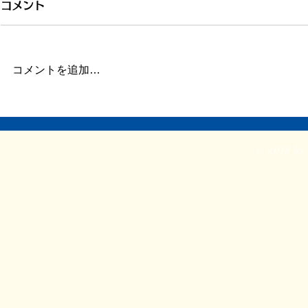
引き続き倦怠感
倦怠感が少
コメント
またしばらく更新が滞りました。
昨日今日くら
この数日、倦怠感があったり、急
が強く身体が
に明け方に高熱が出たり、ちょっ
じ。 ここの
コメントを追加…
とだけ参ってました。 本当はこ
ていたステロ
ういうときこそブログや日記を書
たので、その
くべきなのかもしれません。 体
か。 身体に
調がよくて比較的平穏に過ごせて
に欠ける状態
© 2018 by 
いるときだけでなく、ちょっと具
つらい。 ま
体が悪いときほど、書き残してお
ということで
く...
る時間...