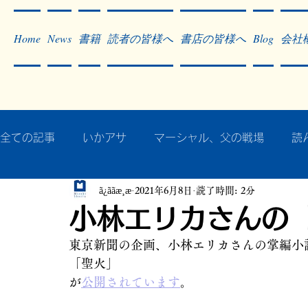
Home
News
書籍
読者の皆様へ
書店の皆様へ
Blog
会社
全ての記事
いかアサ
マーシャル、父の戦場
読
ã¿ããæ¸æ
2021年6月8日
読了時間: 2分
秘蔵写真200枚でたどるアジア・太平洋戦争
戦争
小林エリカさんの
東京新聞の企画、小林エリカさんの掌編小
作った本・作っている本
記事掲載・広告
病気
「聖火」
が
公開されています
。