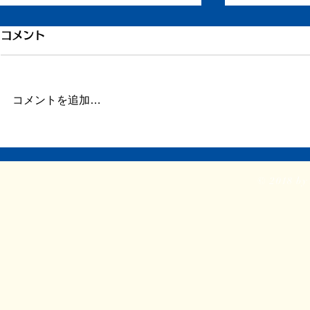
1200件
コメント
こと
このエントリ
コメントを追加…
ります。 こ
1825日が経
ちの1200
『PIHOTEK』が、日本絵本
いうことにな
賞大賞！
のうち2日書
© 2018 by 
じでしょうか
繁に更新した
には2/3でも