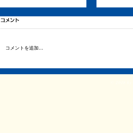
穴子のお寿司だけ
コメント
今日書いた原稿より部分的に抜
粋。 病気になるのは悲しいけれ
ども、悪いことばかりではない、
コメントを追加…
ヒレカツサ
という話。 * 家の近所に、昔よく
通っていた寿司屋がある。ランチ
のセットが安くて美味しい。休日
の昼にたまに妻とふたりで行って
© 2018 by 
は、ランチセットで日本酒を飲ん
だりした。...