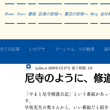
Home
News
書籍
読者の皆様へ
書店の皆様へ
Blog
会社
全ての記事
いかアサ
マーシャル、父の戦場
読
ã¿ããæ¸æ
2020年3月27日
読了時間: 2分
秘蔵写真200枚でたどるアジア・太平洋戦争
戦争
尼寺のように、修
作った本・作っている本
記事掲載・広告
病気
「やまと尼寺精進日記」という番組があって
す。
早坂先生の奥さんから、いい番組だと紹介