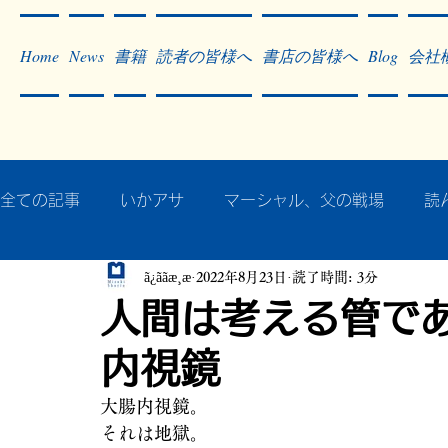
Home
News
書籍
読者の皆様へ
書店の皆様へ
Blog
会社
全ての記事
いかアサ
マーシャル、父の戦場
読
ã¿ããæ¸æ
2022年8月23日
読了時間: 3分
秘蔵写真200枚でたどるアジア・太平洋戦争
戦争
人間は考える管で
内視鏡
作った本・作っている本
記事掲載・広告
病気
大腸内視鏡。
それは地獄。