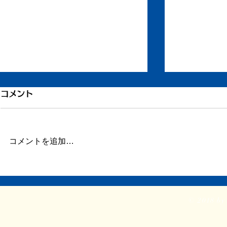
もう一度ちからを
退院してい
コメント
ずいぶん更新が滞りました。 ま
昨日、退院し
だ長い文章を書く余力がありませ
す。 ただし
ん。 ただ自宅に戻り、療養して
ず、吐き気、
コメントを追加…
います。 どうか見守ってくださ
苦しんでいま
い。 ふたたび仕事をしたり、み
ちどれかひと
なと会ったりする力を取り戻せま
れるといいの
すように。
日も仕事を再
© 2018 by 
再起動にはほ
で横になって
ては...