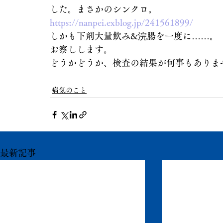
した。まさかのシンクロ。
https://nanpei.exblog.jp/241561899/
しかも下剤大量飲み&浣腸を一度に……。
お察しします。
どうかどうか、検査の結果が何事もありま
病気のこと
最新記事