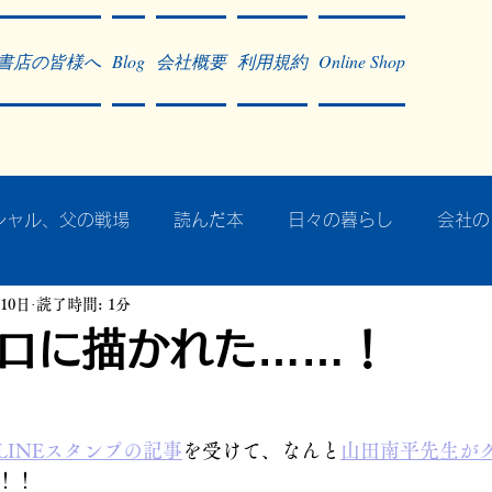
書店の皆様へ
Blog
会社概要
利用規約
Online Shop
シャル、父の戦場
読んだ本
日々の暮らし
会社の
月10日
読了時間: 1分
ア・太平洋戦争
戦争社会学研究
民族曼陀羅 中國大陸
ロに描かれた……！
記事掲載・広告
病気のこと
クリーム
往復書簡
INEスタンプの記事
を受けて、なんと
山田南平先生が
！！