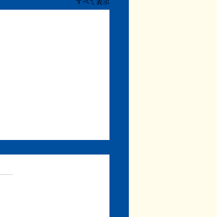
すべて表示
日、20日の日記
19日（金） 昨日は実に眼福な
を拝見する。 公開してもい
のかどうかわからないのでこ
詳しいことを書くことはでき