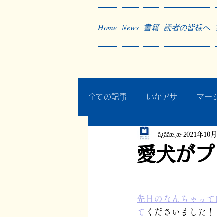
Home
News
書籍
読者の皆様へ
全ての記事
いかアサ
マー
ã¿ããæ¸æ
2021年10
秘蔵写真200枚でたどるアジ
愛犬がプ
作った本・作っている本
先日のなんちゃってL
て
くださいました！