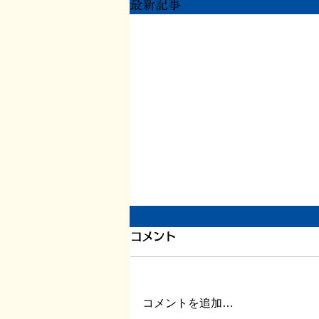
最新記事
引き続き倦怠感
コメント
またしばらく更新が滞りました。
この数日、倦怠感があったり、急
に明け方に高熱が出たり、ちょっ
コメントを追加…
とだけ参ってました。 本当はこ