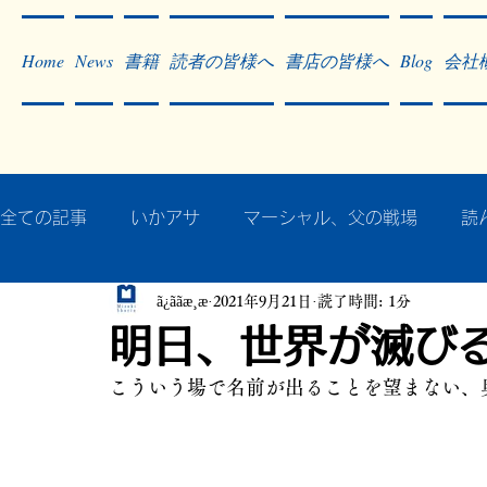
Home
News
書籍
読者の皆様へ
書店の皆様へ
Blog
会社
全ての記事
いかアサ
マーシャル、父の戦場
読
ã¿ããæ¸æ
2021年9月21日
読了時間: 1分
秘蔵写真200枚でたどるアジア・太平洋戦争
戦争
明日、世界が滅び
こういう場で名前が出ることを望まない、
作った本・作っている本
記事掲載・広告
病気