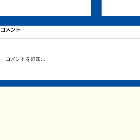
引き続き倦怠感
倦怠感が少
コメント
またしばらく更新が滞りました。
昨日今日くら
この数日、倦怠感があったり、急
が強く身体が
に明け方に高熱が出たり、ちょっ
じ。 ここの
コメントを追加…
とだけ参ってました。 本当はこ
ていたステロ
ういうときこそブログや日記を書
たので、その
くべきなのかもしれません。 体
か。 身体に
調がよくて比較的平穏に過ごせて
に欠ける状態
© 2018 by 
いるときだけでなく、ちょっと具
つらい。 ま
体が悪いときほど、書き残してお
ということで
く...
る時間...