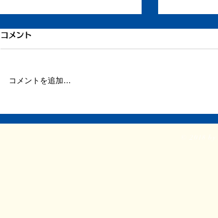
穴子のお寿司だけ
コメント
今日書いた原稿より部分的に抜
粋。 病気になるのは悲しいけれ
ども、悪いことばかりではない、
コメントを追加…
ヒレカツサ
という話。 * 家の近所に、昔よく
通っていた寿司屋がある。ランチ
のセットが安くて美味しい。休日
の昼にたまに妻とふたりで行って
© 2018 by 
は、ランチセットで日本酒を飲ん
だりした。...