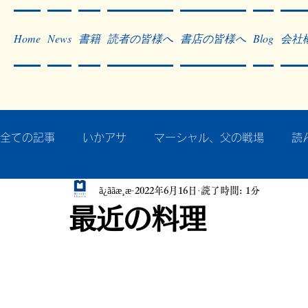
Home
News
書籍
読者の皆様へ
書店の皆様へ
Blog
会社
全ての記事
いかアサ
マーシャル、父の戦場
読
ã¿ããæ¸æ
2022年6月16日
読了時間: 1分
秘蔵写真200枚でたどるアジア・太平洋戦争
戦争
最近の料理
作った本・作っている本
記事掲載・広告
病気