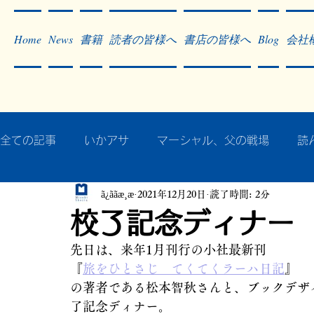
Home
News
書籍
読者の皆様へ
書店の皆様へ
Blog
会社
全ての記事
いかアサ
マーシャル、父の戦場
読
ã¿ããæ¸æ
2021年12月20日
読了時間: 2分
秘蔵写真200枚でたどるアジア・太平洋戦争
戦争
校了記念ディナー
先日は、来年1月刊行の小社最新刊
作った本・作っている本
記事掲載・広告
病気
『
旅をひとさじ　てくてくラーハ日記
』
の著者である松本智秋さんと、ブックデザ
了記念ディナー。