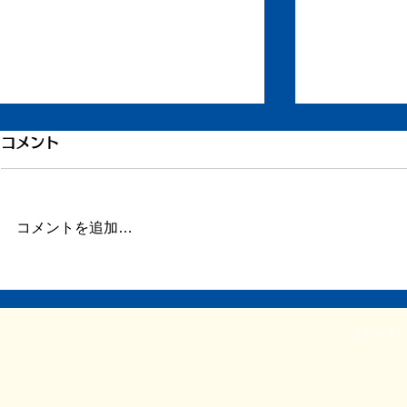
穴子のお寿司だけ
コメント
今日書いた原稿より部分的に抜
粋。 病気になるのは悲しいけれ
ども、悪いことばかりではない、
コメントを追加…
ヒレカツサ
という話。 * 家の近所に、昔よく
通っていた寿司屋がある。ランチ
のセットが安くて美味しい。休日
の昼にたまに妻とふたりで行って
© 2018 by 
は、ランチセットで日本酒を飲ん
だりした。...