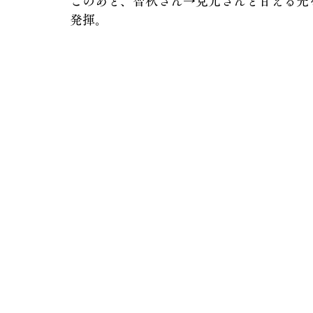
このあと、智秋さん→見元さんと甘える先
発揮。