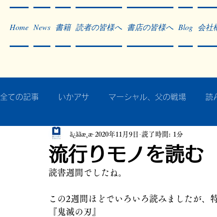
Home
News
書籍
読者の皆様へ
書店の皆様へ
Blog
会社
全ての記事
いかアサ
マーシャル、父の戦場
読
ã¿ããæ¸æ
2020年11月9日
読了時間: 1分
秘蔵写真200枚でたどるアジア・太平洋戦争
戦争
流行りモノを読む
読書週間でしたね。
作った本・作っている本
記事掲載・広告
病気
この2週間ほどでいろいろ読みましたが、
『鬼滅の刃』