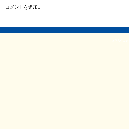
コメントを追加…
それでも人
『PIHOTEK』が、日本絵本
賞大賞！
© 2018 by 