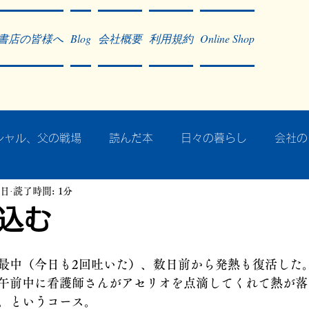
書店の皆様へ
Blog
会社概要
利用規約
Online Shop
シャル、父の戦場
読んだ本
日々の暮らし
会社の
2日
読了時間: 1分
ア・太平洋戦争
戦争社会学研究
民族曼陀羅 中國大陸
込む
記事掲載・広告
病気のこと
クリーム
往復書簡
最中（今日も2回吐いた）、数日前から発熱も復活した
午前中に看護師さんがアセリオを点滴してくれて熱が落
。というコース。