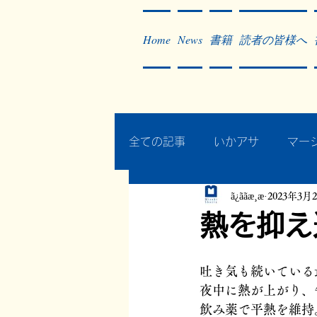
Home
News
書籍
読者の皆様へ
全ての記事
いかアサ
マー
ã¿ããæ¸æ
2023年3月
秘蔵写真200枚でたどるアジ
熱を抑え
作った本・作っている本
吐き気も続いている
夜中に熱が上がり、
飲み薬で平熱を維持