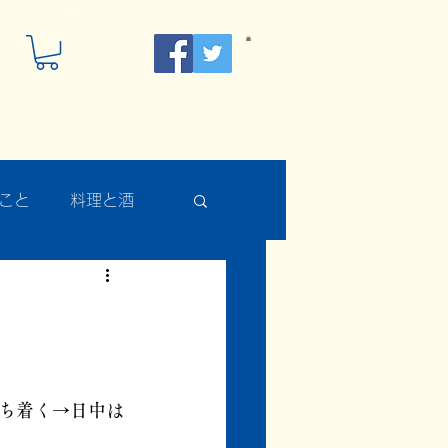
こと
料理と酒
。
ち着く→日中は