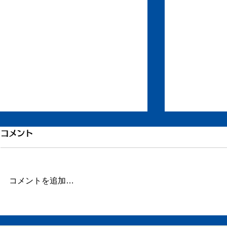
引き続き倦怠感
倦怠感が少
コメント
またしばらく更新が滞りました。
昨日今日くら
この数日、倦怠感があったり、急
が強く身体が
に明け方に高熱が出たり、ちょっ
じ。 ここの
コメントを追加…
とだけ参ってました。 本当はこ
ていたステロ
ういうときこそブログや日記を書
たので、その
くべきなのかもしれません。 体
か。 身体に