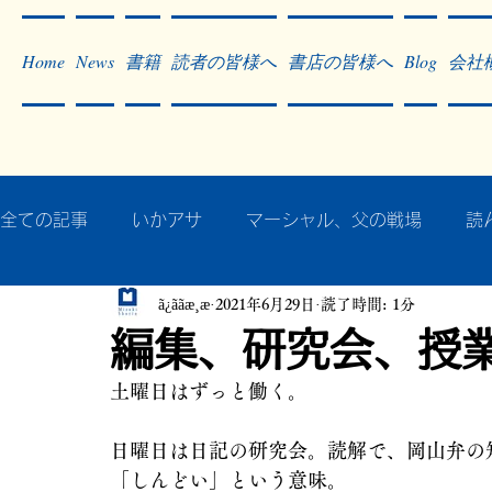
Home
News
書籍
読者の皆様へ
書店の皆様へ
Blog
会社
全ての記事
いかアサ
マーシャル、父の戦場
読
ã¿ããæ¸æ
2021年6月29日
読了時間: 1分
秘蔵写真200枚でたどるアジア・太平洋戦争
戦争
編集、研究会、授
土曜日はずっと働く。
作った本・作っている本
記事掲載・広告
病気
日曜日は日記の研究会。読解で、岡山弁の
「しんどい」という意味。